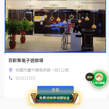
百歡集電子遊戲場
桃園市蘆竹鄉南崁路一段112號
033111515
LINE客服
查看
限時熱推｜娛樂城體驗金
2022© Copyright All Rights Reserved