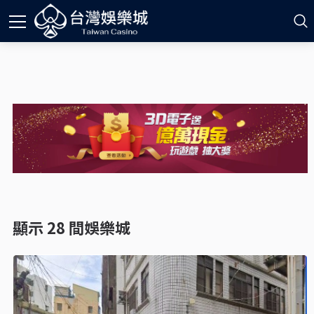
顯示 28 間娛樂城