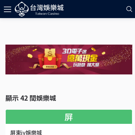
顯示 42 間娛樂城
屏
屏東jy娛樂城