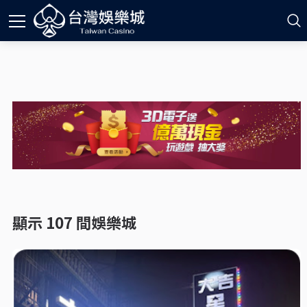
顯示 107 間娛樂城